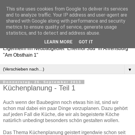
This site uses cookies from Google to deliver its services
Erlenhof 38 - Auf nach
and to analyze traffic. Your IP address and user-agent are
shared with Google along with performance and security
Ahrensburg!
metrics to ensure quality of service, generate usage
statistics, and to detect and address abuse.
Baublog / Bautagebuch über den Weg zu unserem
LEARN MORE
GOT IT
Eigenheim im Neubaugebiet "Erlenhof Süd" in Ahrensburg
"Am Obsthain 1"
▼
Donnerstag, 26. September 2013
Küchenplanung - Teil 1
Auch wenn der Baubeginn noch etwas hin ist, sind wir
schon mal dabei ein paar Dinge vorzuplanen. Dazu gehört
auf jeden Fall die Küche, die wir als begeisterte Köche
natürlich unbedingt besonders schön gestalten wollen.
Das Thema Küchenplanung geistert irgendwie schon seit