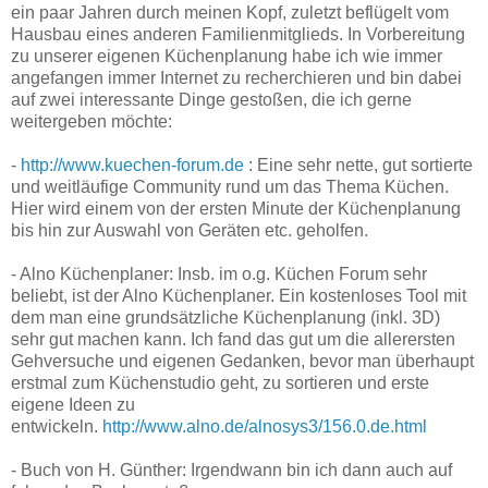
ein paar Jahren durch meinen Kopf, zuletzt beflügelt vom
Hausbau eines anderen Familienmitglieds. In Vorbereitung
zu unserer eigenen Küchenplanung habe ich wie immer
angefangen immer Internet zu recherchieren und bin dabei
auf zwei interessante Dinge gestoßen, die ich gerne
weitergeben möchte:
-
http://www.kuechen-forum.de
: Eine sehr nette, gut sortierte
und weitläufige Community rund um das Thema Küchen.
Hier wird einem von der ersten Minute der Küchenplanung
bis hin zur Auswahl von Geräten etc. geholfen.
- Alno Küchenplaner: Insb. im o.g. Küchen Forum sehr
beliebt, ist der Alno Küchenplaner. Ein kostenloses Tool mit
dem man eine grundsätzliche Küchenplanung (inkl. 3D)
sehr gut machen kann. Ich fand das gut um die allerersten
Gehversuche und eigenen Gedanken, bevor man überhaupt
erstmal zum Küchenstudio geht, zu sortieren und erste
eigene Ideen zu
entwickeln.
http://www.alno.de/alnosys3/156.0.de.html
- Buch von H. Günther: Irgendwann bin ich dann auch auf