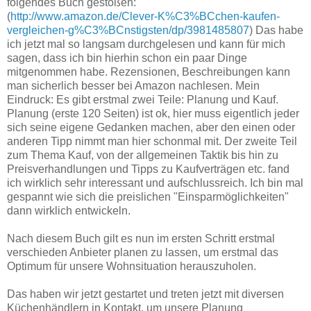
folgendes Buch gestoßen:
(
http://www.amazon.de/Clever-K%C3%BCchen-kaufen-
vergleichen-g%C3%BCnstigsten/dp/3981485807
) Das habe
ich jetzt mal so langsam durchgelesen und kann für mich
sagen, dass ich bin hierhin schon ein paar Dinge
mitgenommen habe. Rezensionen, Beschreibungen kann
man sicherlich besser bei Amazon nachlesen. Mein
Eindruck: Es gibt erstmal zwei Teile: Planung und Kauf.
Planung (erste 120 Seiten) ist ok, hier muss eigentlich jeder
sich seine eigene Gedanken machen, aber den einen oder
anderen Tipp nimmt man hier schonmal mit. Der zweite Teil
zum Thema Kauf, von der allgemeinen Taktik bis hin zu
Preisverhandlungen und Tipps zu Kaufverträgen etc. fand
ich wirklich sehr interessant und aufschlussreich. Ich bin mal
gespannt wie sich die preislichen "Einsparmöglichkeiten"
dann wirklich entwickeln.
Nach diesem Buch gilt es nun im ersten Schritt erstmal
verschieden Anbieter planen zu lassen, um erstmal das
Optimum für unsere Wohnsituation herauszuholen.
Das haben wir jetzt gestartet und treten jetzt mit diversen
Küchenhändlern in Kontakt, um unsere Planung