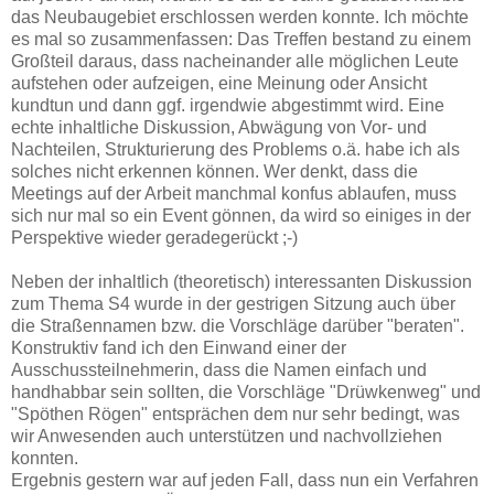
das Neubaugebiet erschlossen werden konnte. Ich möchte
es mal so zusammenfassen: Das Treffen bestand zu einem
Großteil daraus, dass nacheinander alle möglichen Leute
aufstehen oder aufzeigen, eine Meinung oder Ansicht
kundtun und dann ggf. irgendwie abgestimmt wird. Eine
echte inhaltliche Diskussion, Abwägung von Vor- und
Nachteilen, Strukturierung des Problems o.ä. habe ich als
solches nicht erkennen können. Wer denkt, dass die
Meetings auf der Arbeit manchmal konfus ablaufen, muss
sich nur mal so ein Event gönnen, da wird so einiges in der
Perspektive wieder geradegerückt ;-)
Neben der inhaltlich (theoretisch) interessanten Diskussion
zum Thema S4 wurde in der gestrigen Sitzung auch über
die Straßennamen bzw. die Vorschläge darüber "beraten".
Konstruktiv fand ich den Einwand einer der
Ausschussteilnehmerin, dass die Namen einfach und
handhabbar sein sollten, die Vorschläge "Drüwkenweg" und
"Spöthen Rögen" entsprächen dem nur sehr bedingt, was
wir Anwesenden auch unterstützen und nachvollziehen
konnten.
Ergebnis gestern war auf jeden Fall, dass nun ein Verfahren