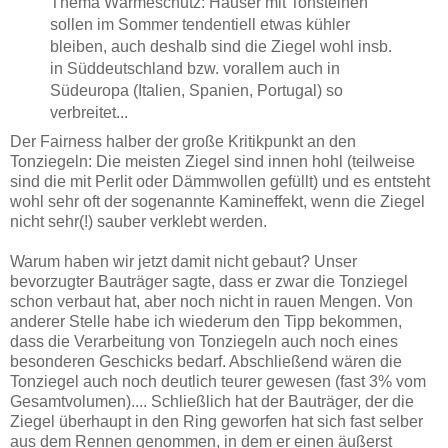
Thema Wärmeschutz: Häuser mit Tonsteinen
sollen im Sommer tendentiell etwas kühler
bleiben, auch deshalb sind die Ziegel wohl insb.
in Süddeutschland bzw. vorallem auch in
Südeuropa (Italien, Spanien, Portugal) so
verbreitet...
Der Fairness halber der große Kritikpunkt an den
Tonziegeln: Die meisten Ziegel sind innen hohl (teilweise
sind die mit Perlit oder Dämmwollen gefüllt) und es entsteht
wohl sehr oft der sogenannte Kamineffekt, wenn die Ziegel
nicht sehr(!) sauber verklebt werden.
Warum haben wir jetzt damit nicht gebaut? Unser
bevorzugter Bauträger sagte, dass er zwar die Tonziegel
schon verbaut hat, aber noch nicht in rauen Mengen. Von
anderer Stelle habe ich wiederum den Tipp bekommen,
dass die Verarbeitung von Tonziegeln auch noch eines
besonderen Geschicks bedarf. Abschließend wären die
Tonziegel auch noch deutlich teurer gewesen (fast 3% vom
Gesamtvolumen).... Schließlich hat der Bauträger, der die
Ziegel überhaupt in den Ring geworfen hat sich fast selber
aus dem Rennen genommen, in dem er einen äußerst