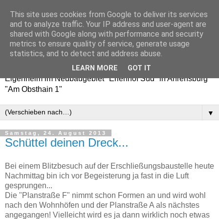
This site uses cookies from Google to deliver its services
Erlenhof 38 - Auf nach
and to analyze traffic. Your IP address and user-agent are
shared with Google along with performance and security
Ahrensburg!
metrics to ensure quality of service, generate usage
statistics, and to detect and address abuse.
Baublog / Bautagebuch über den Weg zu unserem
LEARN MORE
GOT IT
Eigenheim im Neubaugebiet "Erlenhof Süd" in Ahrensburg
"Am Obsthain 1"
▼
Samstag, 24. August 2013
Schüttel deinen Dreck...
Bei einem Blitzbesuch auf der Erschließungsbaustelle heute
Nachmittag bin ich vor Begeisterung ja fast in die Luft
gesprungen...
Die "Planstraße F" nimmt schon Formen an und wird wohl
nach den Wohnhöfen und der Planstraße A als nächstes
angegangen! Vielleicht wird es ja dann wirklich noch etwas