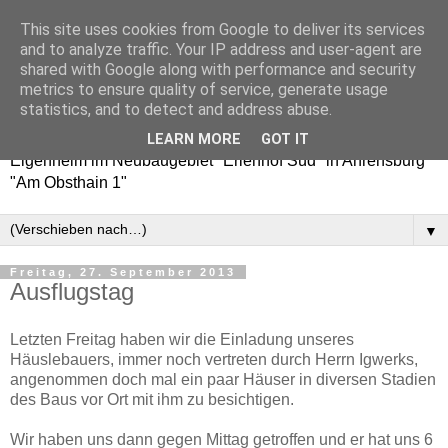
This site uses cookies from Google to deliver its services
Erlenhof 38 - Auf nach
and to analyze traffic. Your IP address and user-agent are
shared with Google along with performance and security
Ahrensburg!
metrics to ensure quality of service, generate usage
statistics, and to detect and address abuse.
Baublog / Bautagebuch über den Weg zu unserem
LEARN MORE
GOT IT
Eigenheim im Neubaugebiet "Erlenhof Süd" in Ahrensburg
"Am Obsthain 1"
▼
Freitag, 27. September 2013
Ausflugstag
Letzten Freitag haben wir die Einladung unseres
Häuslebauers, immer noch vertreten durch Herrn Igwerks,
angenommen doch mal ein paar Häuser in diversen Stadien
des Baus vor Ort mit ihm zu besichtigen.
Wir haben uns dann gegen Mittag getroffen und er hat uns 6