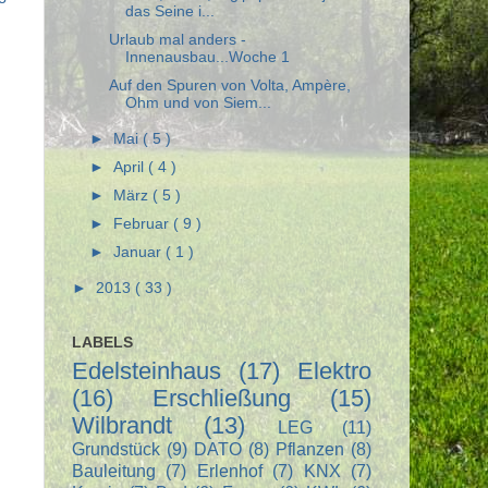
das Seine i...
Urlaub mal anders -
Innenausbau...Woche 1
Auf den Spuren von Volta, Ampère,
Ohm und von Siem...
►
Mai
( 5 )
►
April
( 4 )
►
März
( 5 )
►
Februar
( 9 )
►
Januar
( 1 )
►
2013
( 33 )
LABELS
Edelsteinhaus
(17)
Elektro
(16)
Erschließung
(15)
Wilbrandt
(13)
LEG
(11)
Grundstück
(9)
DATO
(8)
Pflanzen
(8)
Bauleitung
(7)
Erlenhof
(7)
KNX
(7)