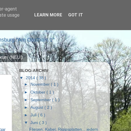
ser-agent
rate usage
LEARN MORE
GOT IT
nsburg "Am Obsthain 1"
forum (NEU!)
BLOG-ARCHIV
▼
2014
( 38 )
►
November
( 1 )
►
Oktober
( 1 )
►
September
( 1 )
►
August
( 2 )
►
Juli
( 6 )
▼
Juni
( 3 )
gar
Fliesen, Kabel, Rigipsplatten... jedem