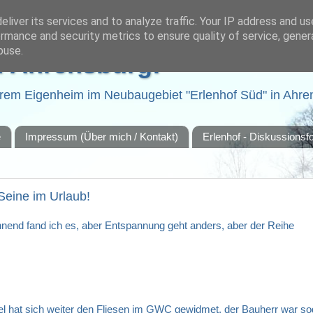
liver its services and to analyze traffic. Your IP address and u
rmance and security metrics to ensure quality of service, gene
buse.
h Ahrensburg!
em Eigenheim im Neubaugebiet "Erlenhof Süd" in Ahre
e
Impressum (Über mich / Kontakt)
Erlenhof - Diskussions
 Seine im Urlaub!
nnend fand ich es, aber Entspannung geht anders, aber der Reihe
l hat sich weiter den Fliesen im GWC gewidmet, der Bauherr war so