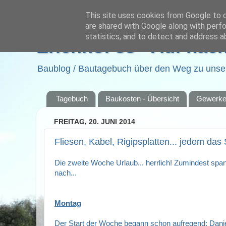
This site uses cookies from Google to de
are shared with Google along with perfo
statistics, and to detect and address a
Erlenhof 38 - Auf nac
Baublog / Bautagebuch über den Weg zu unser
Tagebuch
Baukosten - Übersicht
Gewerk
FREITAG, 20. JUNI 2014
Fliesen, Kabel, Rigipsplatten... jedem das
Die zweite Woche Urlaub... herrlich! Zumindest spa
nach...
Montag
Der Start der Woche begann schon aufregend: Danie