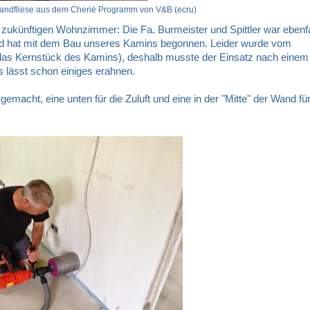
andfliese aus dem Cherié Programm von V&B (ecru)
m zukünftigen Wohnzimmer: Die Fa. Burmeister und Spittler war ebenfa
nd hat mit dem Bau unseres Kamins begonnen. Leider wurde vom
o das Kernstück des Kamins), deshalb musste der Einsatz nach einem
 lässt schon einiges erahnen.
acht, eine unten für die Zuluft und eine in der "Mitte" der Wand fü