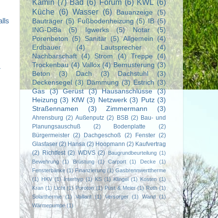
Kamin
(7)
Bad
(6)
Forum
(6)
KWL
(6)
Küche
(6)
Wasser
(6)
Bauanzeige
(5)
lls
Bauträger
(5)
Fußbodenheizung
(5)
IB
(5)
ING-DiBa
(5)
Igwerks
(5)
Notar
(5)
Porenbeton
(5)
Sanitär
(5)
Allgemein
(4)
Erdbauer
(4)
Lautsprecher
(4)
Nachbarschaft
(4)
Strom
(4)
Treppe
(4)
Trockenbau
(4)
Vallox
(4)
Bemusterung
(3)
r
Beton
(3)
Dach
(3)
Dachstuhl
(3)
Deckensegel
(3)
Dämmung
(3)
Estrich
(3)
Gas
(3)
Gerüst
(3)
Hausanschlüsse
(3)
Heizung
(3)
KfW
(3)
Netzwerk
(3)
Putz
(3)
Straßennamen
(3)
Zimmermann
(3)
Ahrensburg
(2)
Außenputz
(2)
BSB
(2)
Bau- und
Planungsauschuß
(2)
Bodenplatte
(2)
Bürgermeister
(2)
Dachgeschoß
(2)
Fenster
(2)
Glasfaser
(2)
Hansa
(2)
Hoopmann
(2)
Kaufvertrag
(2)
Richtfest
(2)
WDVS
(2)
Baugrundbeurteilung
(1)
Bewehrung
(1)
Brüstung
(1)
Carport
(1)
Decke
(1)
Fensterbänke
(1)
Finanzierung
(1)
Gasbrennwerttherme
(1)
HKV
(1)
Interhyp
(1)
KS
(1)
Klingel
(1)
Kosten
(1)
Kran
(1)
Licht
(1)
Poroton
(1)
Püst & Meier
(1)
Roth
(1)
Solarthermie
(1)
Vaillant
(1)
Versorger
(1)
Wand
(1)
Wärmepumpe
(1)