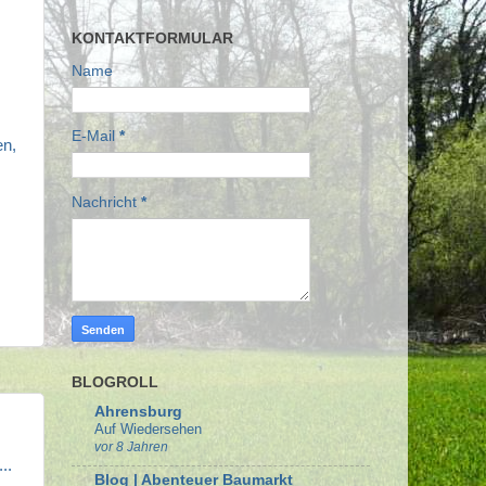
KONTAKTFORMULAR
Name
E-Mail
*
en,
Nachricht
*
BLOGROLL
Ahrensburg
Auf Wiedersehen
vor 8 Jahren
..
Blog | Abenteuer Baumarkt