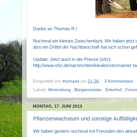
Danke an Thomas R.!
Nochmal ein kleines Zwischenfazit: Wir haben jetz
also ein Drittel der Nachbarschaft hat sich schon ge
Update: Jetzt auch in der Presse (shz):
http://www.shz.de/nachrichten/lokales/stormarner-tag
Eingestellt von
thomasd
um
21:26
3 Kommentare :
Labels:
Ahrensburg
,
Bürgermeister
,
Erlenhof
,
Foru
MONTAG, 17. JUNI 2013
Pflanzenwachstum und sonstige Auffälligk
Wir haben gestern nochmal mit Freunden den aktuel