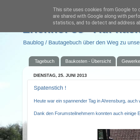
This site uses cookies from Google to de
are shared with Google along with perfo
statistics, and to detect and address a
Erlenhof 38 - Auf nac
Baublog / Bautagebuch über den Weg zu unser
Tagebuch
Baukosten - Übersicht
Gewerk
DIENSTAG, 25. JUNI 2013
Spatenstich !
Heute war ein spannender Tag in Ahrensburg, auch w
Dank den Forumsteilnehmern konnten auch einige Ei