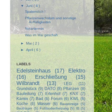
▼
Juni
( 4 )
Spatenstich !
Pflanzenwachstum und sonstige
Auffälligkeiten
Notartermin
Was im Mai geschah...
►
Mai
( 2 )
►
April
( 6 )
LABELS
Edelsteinhaus
(17)
Elektro
(16)
Erschließung
(15)
Wilbrandt
(13)
LEG
(11)
Grundstück
(9)
DATO
(8)
Pflanzen
(8)
Bauleitung
(7)
Erlenhof
(7)
KNX
(7)
Kamin
(7)
Bad
(6)
Forum
(6)
KWL
(6)
Küche
(6)
Wasser
(6)
Bauanzeige
(5)
Bauträger
(5)
Fußbodenheizung
(5)
IB
(5)