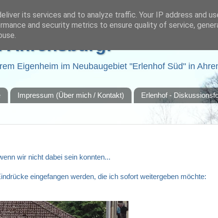
liver its services and to analyze traffic. Your IP address and u
rmance and security metrics to ensure quality of service, gene
buse.
h Ahrensburg!
em Eigenheim im Neubaugebiet "Erlenhof Süd" in Ahre
e
Impressum (Über mich / Kontakt)
Erlenhof - Diskussions
enn wir nicht dabei sein konnten...
ndrücke eingefangen werden, die ich sofort weitergeben möchte: