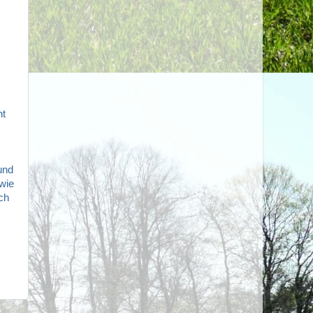
ht
und
 wie
uch