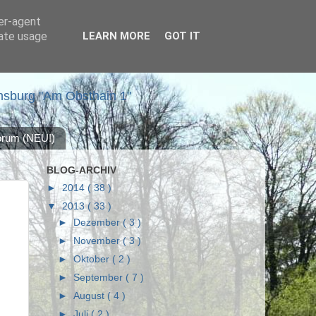
ser-agent
rate usage
LEARN MORE
GOT IT
nsburg "Am Obsthain 1"
forum (NEU!)
BLOG-ARCHIV
►
2014
( 38 )
▼
2013
( 33 )
►
Dezember
( 3 )
►
November
( 3 )
►
Oktober
( 2 )
►
September
( 7 )
►
August
( 4 )
►
Juli
( 2 )