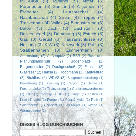
ING-DiBa
(5)
Igwerks
(5)
Notar
(5)
Porenbeton
(5)
Sanitär
(5)
Allgemein
(4)
Erdbauer
(4)
Lautsprecher
(4)
Nachbarschaft
(4)
Strom
(4)
Treppe
(4)
Trockenbau
(4)
Vallox
(4)
Bemusterung
(3)
Beton
(3)
Dach
(3)
Dachstuhl
(3)
Deckensegel
(3)
Dämmung
(3)
Estrich
(3)
Gas
(3)
Gerüst
(3)
Hausanschlüsse
(3)
Heizung
(3)
KfW
(3)
Netzwerk
(3)
Putz
(3)
Straßennamen
(3)
Zimmermann
(3)
Ahrensburg
(2)
Außenputz
(2)
BSB
(2)
Bau- und
Planungsauschuß
(2)
Bodenplatte
(2)
Bürgermeister
(2)
Dachgeschoß
(2)
Fenster
(2)
Glasfaser
(2)
Hansa
(2)
Hoopmann
(2)
Kaufvertrag
(2)
Richtfest
(2)
WDVS
(2)
Baugrundbeurteilung
(1)
Bewehrung
(1)
Brüstung
(1)
Carport
(1)
Decke
(1)
Fensterbänke
(1)
Finanzierung
(1)
Gasbrennwerttherme
(1)
HKV
(1)
Interhyp
(1)
KS
(1)
Klingel
(1)
Kosten
(1)
Kran
(1)
Licht
(1)
Poroton
(1)
Püst & Meier
(1)
Roth
(1)
Solarthermie
(1)
Vaillant
(1)
Versorger
(1)
Wand
(1)
Wärmepumpe
(1)
DIESES BLOG DURCHSUCHEN