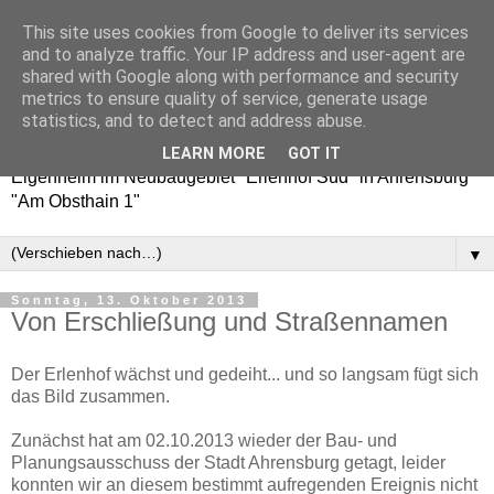
This site uses cookies from Google to deliver its services
Erlenhof 38 - Auf nach
and to analyze traffic. Your IP address and user-agent are
shared with Google along with performance and security
Ahrensburg!
metrics to ensure quality of service, generate usage
statistics, and to detect and address abuse.
Baublog / Bautagebuch über den Weg zu unserem
LEARN MORE
GOT IT
Eigenheim im Neubaugebiet "Erlenhof Süd" in Ahrensburg
"Am Obsthain 1"
▼
Sonntag, 13. Oktober 2013
Von Erschließung und Straßennamen
Der Erlenhof wächst und gedeiht... und so langsam fügt sich
das Bild zusammen.
Zunächst hat am 02.10.2013 wieder der Bau- und
Planungsausschuss der Stadt Ahrensburg getagt, leider
konnten wir an diesem bestimmt aufregenden Ereignis nicht