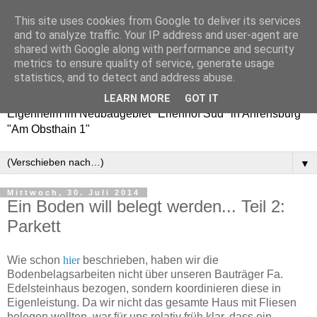
This site uses cookies from Google to deliver its services
Erlenhof 38 - Auf nach
and to analyze traffic. Your IP address and user-agent are
shared with Google along with performance and security
Ahrensburg!
metrics to ensure quality of service, generate usage
statistics, and to detect and address abuse.
Baublog / Bautagebuch über den Weg zu unserem
LEARN MORE
GOT IT
Eigenheim im Neubaugebiet "Erlenhof Süd" in Ahrensburg
"Am Obsthain 1"
▼
Mittwoch, 30. Juli 2014
Ein Boden will belegt werden... Teil 2:
Parkett
Wie schon
hier
beschrieben, haben wir die
Bodenbelagsarbeiten nicht über unseren Bauträger Fa.
Edelsteinhaus bezogen, sondern koordinieren diese in
Eigenleistung. Da wir nicht das gesamte Haus mit Fliesen
belegen wollten, war für uns relativ früh klar, dass ein