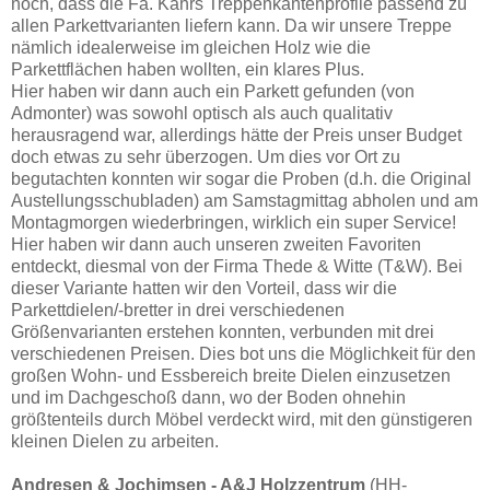
noch, dass die Fa. Kährs Treppenkantenprofile passend zu
allen Parkettvarianten liefern kann. Da wir unsere Treppe
nämlich idealerweise im gleichen Holz wie die
Parkettflächen haben wollten, ein klares Plus.
Hier haben wir dann auch ein Parkett gefunden (von
Admonter) was sowohl optisch als auch qualitativ
herausragend war, allerdings hätte der Preis unser Budget
doch etwas zu sehr überzogen. Um dies vor Ort zu
begutachten konnten wir sogar die Proben (d.h. die Original
Austellungsschubladen) am Samstagmittag abholen und am
Montagmorgen wiederbringen, wirklich ein super Service!
Hier haben wir dann auch unseren zweiten Favoriten
entdeckt, diesmal von der Firma Thede & Witte (T&W). Bei
dieser Variante hatten wir den Vorteil, dass wir die
Parkettdielen/-bretter in drei verschiedenen
Größenvarianten erstehen konnten, verbunden mit drei
verschiedenen Preisen. Dies bot uns die Möglichkeit für den
großen Wohn- und Essbereich breite Dielen einzusetzen
und im Dachgeschoß dann, wo der Boden ohnehin
größtenteils durch Möbel verdeckt wird, mit den günstigeren
kleinen Dielen zu arbeiten.
Andresen & Jochimsen - A&J Holzzentrum
(HH-