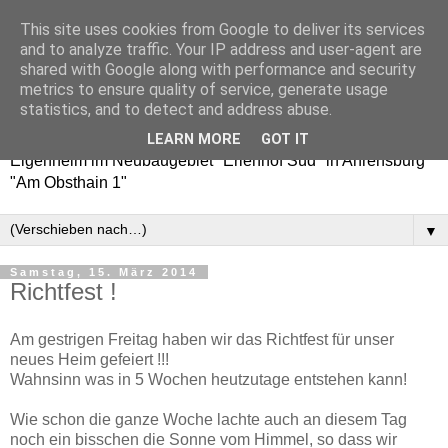
This site uses cookies from Google to deliver its services
Erlenhof 38 - Auf nach
and to analyze traffic. Your IP address and user-agent are
shared with Google along with performance and security
Ahrensburg!
metrics to ensure quality of service, generate usage
statistics, and to detect and address abuse.
Baublog / Bautagebuch über den Weg zu unserem
LEARN MORE
GOT IT
Eigenheim im Neubaugebiet "Erlenhof Süd" in Ahrensburg
"Am Obsthain 1"
▼
Samstag, 15. März 2014
Richtfest !
Am gestrigen Freitag haben wir das Richtfest für unser
neues Heim gefeiert !!!
Wahnsinn was in 5 Wochen heutzutage entstehen kann!
Wie schon die ganze Woche lachte auch an diesem Tag
noch ein bisschen die Sonne vom Himmel, so dass wir