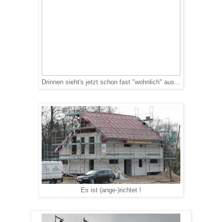
Drinnen sieht's jetzt schon fast "wohnlich" aus...
Es ist (ange-)richtet !