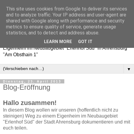
This site uses cookies from Google to deliver its services
Erlenhof 38 - Auf nach
and to analyze traffic. Your IP address and user-agent are
shared with Google along with performance and security
Ahrensburg!
metrics to ensure quality of service, generate usage
statistics, and to detect and address abuse.
Baublog / Bautagebuch über den Weg zu unserem
LEARN MORE
GOT IT
Eigenheim im Neubaugebiet "Erlenhof Süd" in Ahrensburg
"Am Obsthain 1"
▼
Dienstag, 23. April 2013
Blog-Eröffnung
Hallo zusammen!
In diesem Blog wollen wir unseren (hoffentlich nicht zu
steinigen) Weg zu einem Eigenheim im Neubaugebiet
"Erlenhof Süd" der Stadt Ahrensburg dokumentieren und mit
euch teilen.